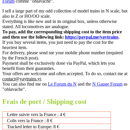
Forum
comme "ohlavache".
I sell a large part of my odd collection of model trains in N scale, but
also in Z or HO/OO scale.
Everything is like new and in its original box, unless otherwise
stated. All locomotives are analogue.
To pay, add the corresponding shipping cost to the item price
and then use the following link:
https://paypal.me/yaytrains
.
If you buy several items, you just need to pay the cost for the
heaviest item.
For delivery, please send me your mobile phone number (required
by the French post).
Payment shall be exclusively done via PayPal, which lets you
benefit from their guaranties.
Your offers are welcome and often accepted. To do so, contact me at
contact@yaytrains.yt
.
You can also find me on
Le Forum du N
and the
N Gauge Forum
as
"ohlavache".
Frais de port / Shipping cost
Lettre suivie vers la France : 4 €
Colis vers la France : 8 €
Tracked letter to Europe: 8 €