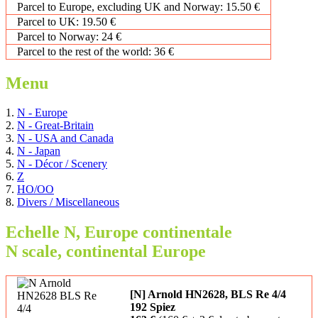
Parcel to Europe, excluding UK and Norway: 15.50 €
Parcel to UK: 19.50 €
Parcel to Norway: 24 €
Parcel to the rest of the world: 36 €
Menu
1.
N - Europe
2.
N - Great-Britain
3.
N - USA and Canada
4.
N - Japan
5.
N - Décor / Scenery
6.
Z
7.
HO/OO
8.
Divers / Miscellaneous
Echelle N, Europe continentale
N scale, continental Europe
[N] Arnold HN2628, BLS Re 4/4
192 Spiez